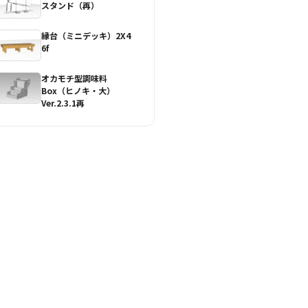
スタンド（再）
縁台（ミニデッキ）2X4
6f
オカモチ型調味料
Box（ヒノキ・大）
Ver.2.3.1再