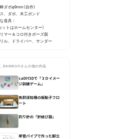
棒ダボφ9mm（自作）

ス、ダボ、木工ボンド

な道具：

カットはホームセンター）

リマー＆コロ付きボーズ面

リル、ドライバー、サンダー
Z_BAMBOO
さんの他の作品
caDIY3Dで「３Ｄイメー
ジ訓練ゲーム」
魚群探知機の振動子フロ
ート
釣り針の「針結び器」
単管パイプで作った脚立