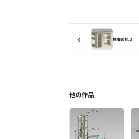
‹
棚脚の机２
他の作品