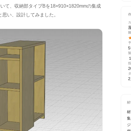
て、収納部タイプBを18×910×1820mmの集成
と思い、設計してみました。
2
2
材
材
集
ジ