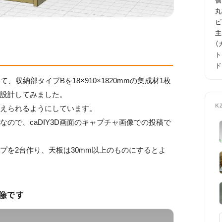
個

丸
ビ
主
（
ト
ド
、収納部タイプBを18×910×1820mmの集成材1枚
、設計してみました。
K
えられるようにしています。
ので、caDIY3D画面のキャプチャ画像での投稿で
を2台作り、天板は30mm以上のものにするとよ
画像です