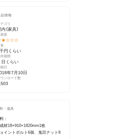
作品情報
カテゴリ
屋内（家具）
難易度
★★☆☆☆
予算
5千円くらい
製作期間
１日くらい
投稿日
018年7月10日
ダウンロード数
,503
料・道具
料：

成材18×910×1820mm1枚

ョイントボルト6個、鬼目ナット8