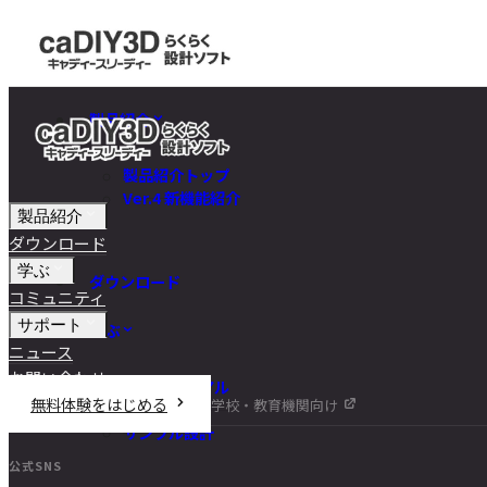
製品紹介
製品紹介トップ
Ver.4 新機能紹介
製品紹介
ダウンロード
学ぶ
ダウンロード
コミュニティ
サポート
学ぶ
ニュース
お問い合わせ
チュートリアル
無料体験をはじめる
学校・教育機関向け
DIY講座
サンプル設計
公式SNS