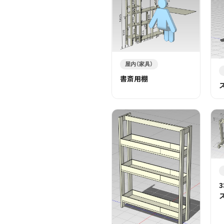
屋内（家具）
書斎用棚