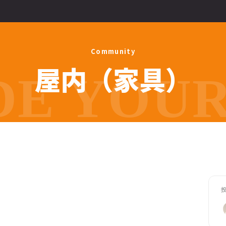
C
o
m
m
u
n
i
t
y
屋
内
（
家
具
）
E YOUR 