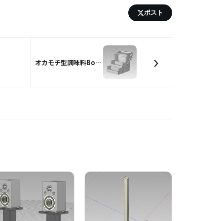
ポスト
›
オカモチ型調味料Box（ヒノキ・大）Ver.2.3.1再